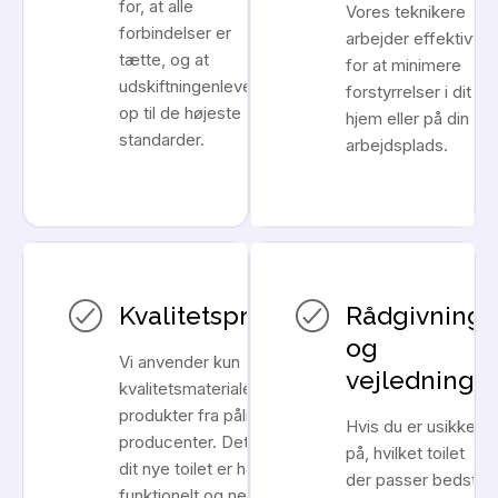
for, at alle
Vores teknikere
forbindelser er
arbejder effektivt
tætte, og at
for at minimere
udskiftningenlever
forstyrrelser i dit
op til de højeste
hjem eller på din
standarder.
arbejdsplads.
Kvalitetsprodukter
Rådgivning
og
Vi anvender kun
vejledning
kvalitetsmaterialer og
produkter fra pålidelige
Hvis du er usikker
producenter. Dette sikrer, at
på, hvilket toilet
dit nye toilet er holdbart,
der passer bedst
funktionelt og nemt at