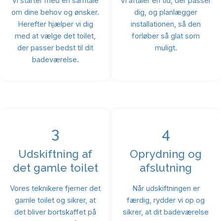
Vi starter med en samtale
Vi aftaler en tid, der passer
om dine behov og ønsker.
dig, og planlægger
Herefter hjælper vi dig
installationen, så den
med at vælge det toilet,
forløber så glat som
der passer bedst til dit
muligt.
badeværelse.
3
4
Udskiftning af
Oprydning og
det gamle toilet
afslutning
Vores teknikere fjerner det
Når udskiftningen er
gamle toilet og sikrer, at
færdig, rydder vi op og
det bliver bortskaffet på
sikrer, at dit badeværelse