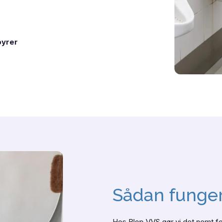
byrer
Sådan funge
Hos Blop VVS gør vi det nemt for 