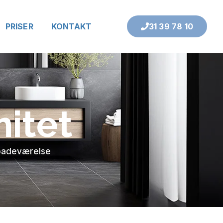
PRISER
KONTAKT
31 39 78 10
nitet
t badeværelse