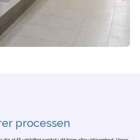
rer processen
dig at få udskiftet sanitet i dit hjem eller virksomhed. Vores