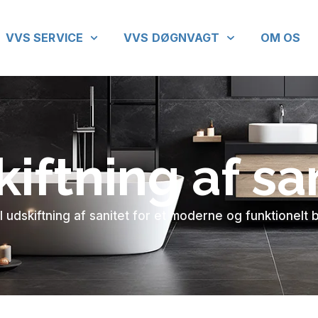
VVS SERVICE
VVS DØGNVAGT
OM OS
iftning af sa
 udskiftning af sanitet for et moderne og funktionel