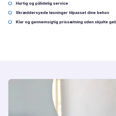
Hurtig og pålidelig service
Skræddersyede løsninger tilpasset dine behov
Klar og gennemsigtig prissætning uden skjulte ge