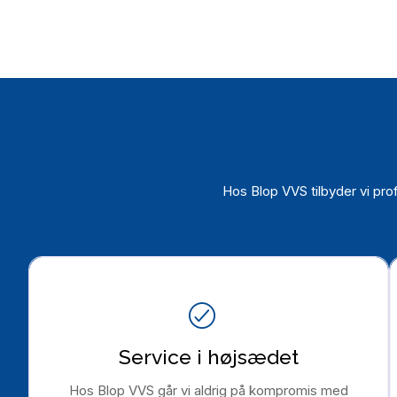
Hos Blop VVS tilbyder vi pro
Service i højsædet
Hos Blop VVS går vi aldrig på kompromis med