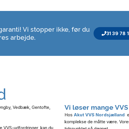
aranti! Vi stopper ikke, før du
31 39 78 
res arbejde.
d
Vi løser mange VVS
yngby, Vedbæk, Gentofte,
Hos
A
kut VVS Nordsjælland
e
komplekse de måtte være. Vores d
re VVS-udfordringer,
kan du
tidspunktet på døgnet.