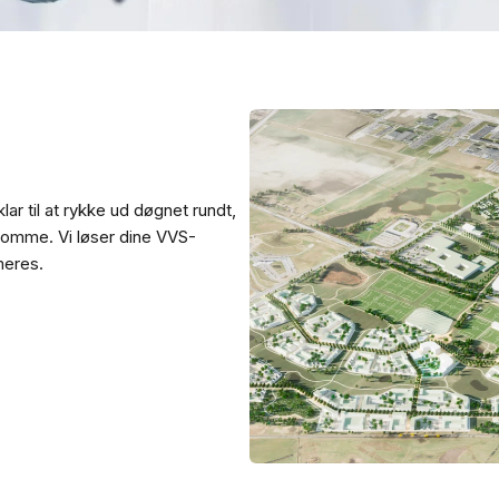
ar til at rykke ud døgnet rundt,
domme. Vi løser dine VVS-
meres.