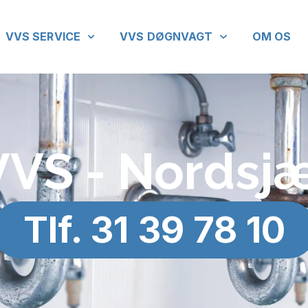
VVS SERVICE
VVS DØGNVAGT
OM OS
VS - Nordsj
Tlf. 31 39 78 10