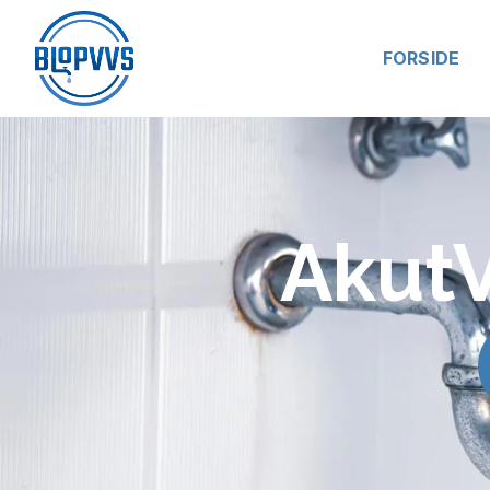
FORSIDE
AkutV