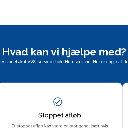
Hvad kan vi hjælpe med?
fessionel akut VVS-service i hele Nordsjælland. Her er nogle af d
Stoppet afløb
Et stoppet afløb kan være en stor gene, især hvis