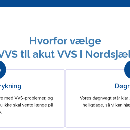
Hvorfor vælge
VVS til akut VVS i Nordsjæ
rykning
Døgn
være med VVS-problemer, og
Vores døgnvagt står klar
 du ikke skal vente længe på
helligdage, så vi kan hj
p.